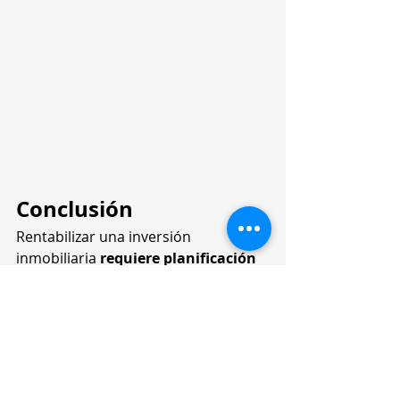
Conclusión
Rentabilizar una inversión 
inmobiliaria 
requiere planificación 
y estrategias bien ejecutadas
. 
Desde el alquiler a corto plazo hasta 
la diversificación del portafolio, 
cada 
táctica contribuye a maximizar los 
beneficios y minimizar riesgos
.