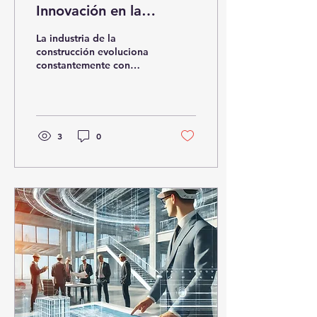
Innovación en la
Construcción para
La industria de la
Maximizar Eficiencia y
construcción evoluciona
constantemente con
Rentabilidad" 🚀🏗️
nuevas tecnologías y
métodos que permiten
proyectos más eficientes,
seguros y
3
0