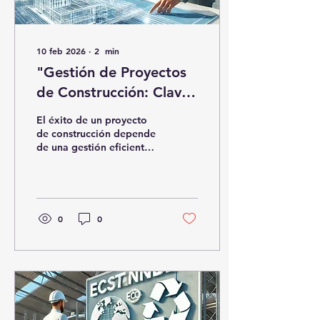
10 feb 2026
∙
2
min
"Gestión de Proyectos
de Construcción: Claves
para el Éxito" 🏗️📊
El éxito de un proyecto
de construcción depende
de una gestión eficiente,
planificación estratégica
y control de costos y
tiempos.
0
0