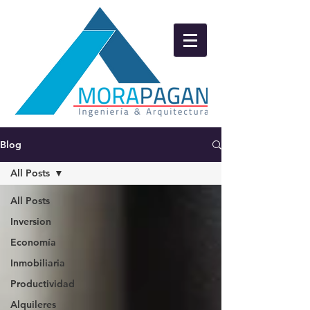
Blog
All Posts
All Posts
Inversion
Economía
Inmobiliaria
Productividad
Alquileres