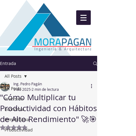
Entrada
All Posts
Ing. Pedro Pagán
All Posts
9 dic 2025
2 min de lectura
"Cómo Multiplicar tu
Inversion
Productividad con Hábitos
Economía
de Alto Rendimiento" 🚀🎯
Inmobiliaria
Obtuvo NaN de 5 estrellas.
Productividad