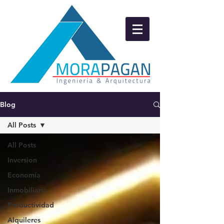
Blog
All Posts
All Posts
Inversion
Economía
Inmobiliaria
Productividad
Alquileres