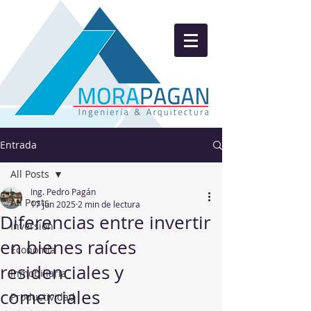
Entrada
All Posts
Ing. Pedro Pagán
All Posts
17 jun 2025
2 min de lectura
Diferencias entre invertir
Inversion
en bienes raíces
Economía
residenciales y
Inmobiliaria
comerciales
Productividad