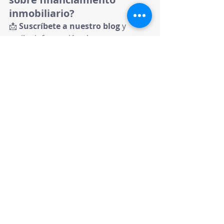
inmobiliario?
📩 
Suscríbete a nuestro blog
 y 
recibe información clave para 
financiar tu próxima propiedad.
🔔 
Síguenos en Instagram 
@morapagan
 y 
@pedropaganmora
para obtener consejos sobre 
inversiones inmobiliarias.
🔗 
¡Encuentra la mejor opción de 
financiamiento y haz realidad tu 
inversión inmobiliaria!
Hashtags para redes sociales
#FinanciamientoInmobiliario
#CompraDePropiedad
#BienesRaícesRD
#MoraPagán
#HipotecaRD