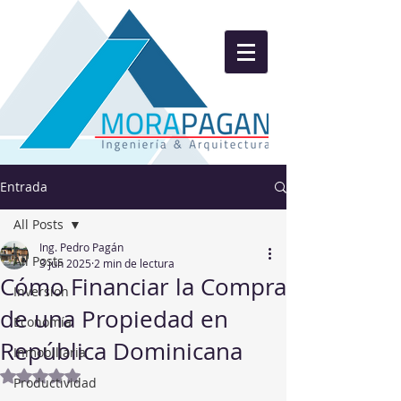
Entrada
All Posts
Ing. Pedro Pagán
All Posts
3 jun 2025
2 min de lectura
Cómo Financiar la Compra
Inversion
de una Propiedad en
Economía
República Dominicana
Inmobiliaria
Obtuvo NaN de 5 estrellas.
Productividad