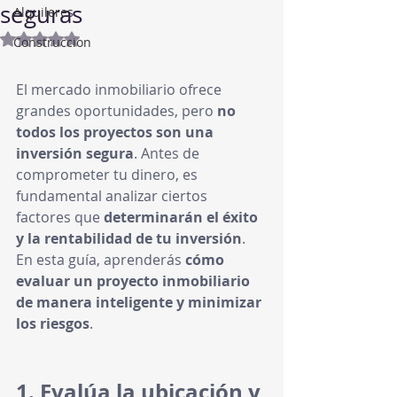
seguras
Alquileres
Obtuvo NaN de 5 estrellas.
Construccion
El mercado inmobiliario ofrece 
grandes oportunidades, pero 
no 
todos los proyectos son una 
inversión segura
. Antes de 
comprometer tu dinero, es 
fundamental analizar ciertos 
factores que 
determinarán el éxito 
y la rentabilidad de tu inversión
.
En esta guía, aprenderás 
cómo 
evaluar un proyecto inmobiliario 
de manera inteligente y minimizar 
los riesgos
.
1. Evalúa la ubicación y 