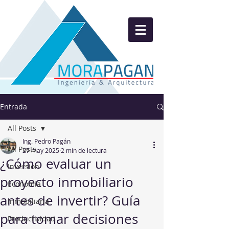
Entrada
All Posts
Ing. Pedro Pagán
All Posts
27 may 2025
2 min de lectura
¿Cómo evaluar un
Inversion
proyecto inmobiliario
Economía
antes de invertir? Guía
Inmobiliaria
para tomar decisiones
Productividad