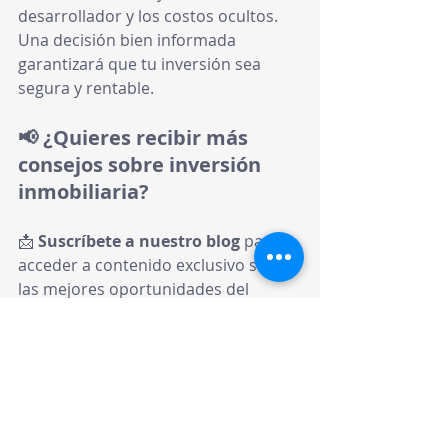
desarrollador y los costos ocultos. 
Una decisión bien informada 
garantizará que tu inversión sea 
segura y rentable.
📢 ¿Quieres recibir más 
consejos sobre inversión 
inmobiliaria?
📩 
Suscríbete a nuestro blog
 para 
acceder a contenido exclusivo sobre 
las mejores oportunidades del 
mercado.
🔔 
Síguenos en Instagram 
@morapagan
@pedropaganmora
 y 
descubre más sobre nuestros 
proyectos.