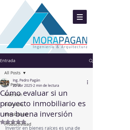
Entrada
All Posts
Ing. Pedro Pagán
All Posts
22 abr 2025
2 min de lectura
Cómo evaluar si un
Inversion
proyecto inmobiliario es
Economía
una buena inversión
Inmobiliaria
Obtuvo NaN de 5 estrellas.
Productividad
Invertir en bienes raíces es una de 