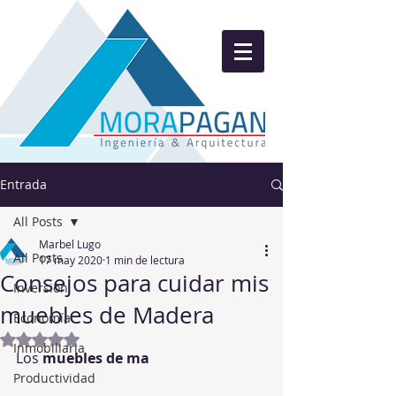
Entrada
All Posts
Marbel Lugo
All Posts
17 may 2020
1 min de lectura
Consejos para cuidar mis
Inversion
muebles de Madera
Economía
Obtuvo NaN de 5 estrellas.
Inmobiliaria
Los 
muebles de ma
Productividad