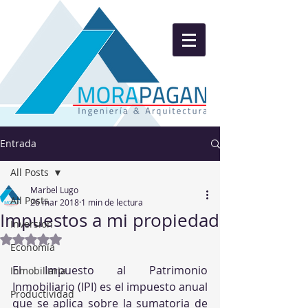
Entrada
All Posts
Marbel Lugo
All Posts
26 mar 2018
1 min de lectura
Impuestos a mi propiedad
Inversion
Obtuvo NaN de 5 estrellas.
Economía
El Impuesto al Patrimonio 
Inmobiliaria
Inmobiliario (IPI) es el impuesto anual 
Productividad
que se aplica sobre la sumatoria de 