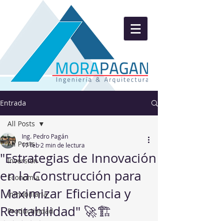
Entrada
All Posts
Ing. Pedro Pagán
All Posts
17 feb
2 min de lectura
"Estrategias de Innovación
Inversion
en la Construcción para
Economía
Maximizar Eficiencia y
Inmobiliaria
Rentabilidad" 🚀🏗️
Productividad