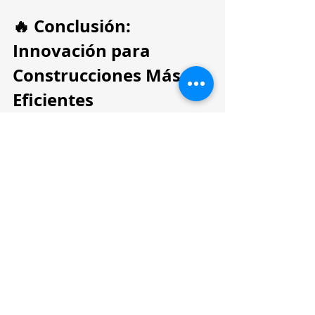
🔥 Conclusión: 
Innovación para 
Construcciones Más 
Eficientes
La construcción moderna 
avanza 
con estrategias innovadoras que 
mejoran tiempos, costos y calidad
. 
Aplicar estas tecnologías 
garantiza 
eficiencia, sostenibilidad y mayor 
rentabilidad en cada proyecto
.
✅ 
¿Quieres aplicar estas 
estrategias en tus proyectos?
📩 
Suscríbete al blog
 para recibir 
más contenido exclusivo.
🔔 
Síguenos en Instagram 