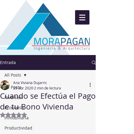
Entrada
All Posts
Ana Viviana Dujarric
All Posts
23 abr 2020
2 min de lectura
Cuando se Efectúa el Pago
Inversion
de tu Bono Vivienda
Economía
Obtuvo NaN de 5 estrellas.
Inmobiliaria
Productividad