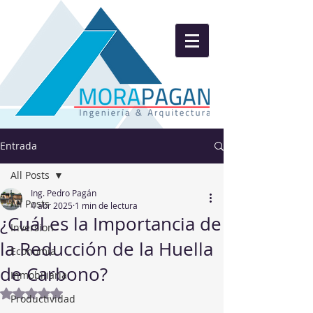
Entrada
All Posts
Ing. Pedro Pagán
All Posts
4 abr 2025
1 min de lectura
¿Cuál es la Importancia de
Inversion
la Reducción de la Huella
Economía
de Carbono?
Inmobiliaria
Obtuvo NaN de 5 estrellas.
Productividad